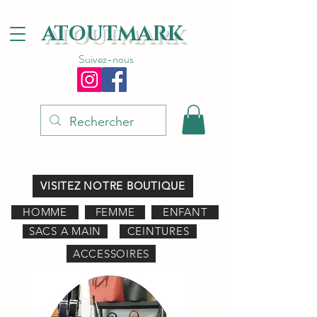
ATOUTMARK
Suivez-nous
VISITEZ NOTRE BOUTIQUE
HOMME
FEMME
ENFANT
SACS A MAIN
CEINTURES
ACCESSOIRES