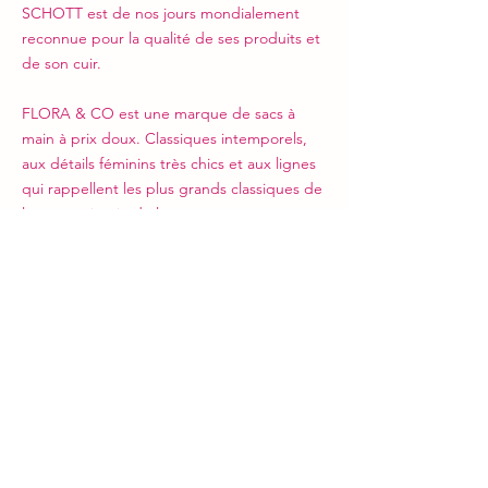
SCHOTT est de nos jours mondialement
reconnue pour la qualité de ses produits et
de son cuir.
FLORA & CO est une marque de sacs à
main à prix doux. Classiques intemporels,
aux détails féminins très chics et aux lignes
qui rappellent les plus grands classiques de
la maroquinerie de luxe.
MASSILIANO SERGIO est une marque
d'accessoires de mode proposant des
ceintures automatiques, des parapluies
pliants anti tempêtes, et autres accessoires
de très bonne qualité.