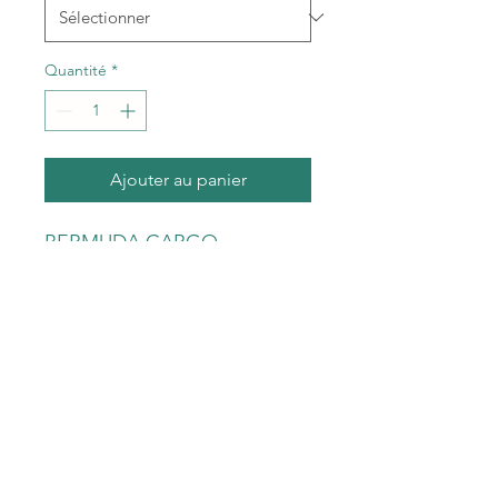
Quantité
*
Ajouter au panier
BERMUDA CARGO
MULTIPOCHES SCHOTT
HOMME TRSTEELER30.
Bermuda zippé.
2 poches avant, 2 poches
latérales à rabat pressionné &
2 poches arrières à rabat
pressionné
Composition : 100% Coton.
Lavage machine 30°.