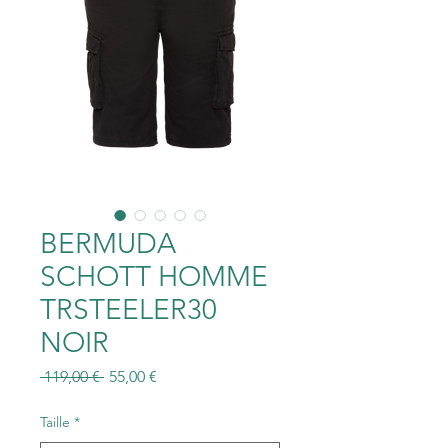
BERMUDA
SCHOTT HOMME
TRSTEELER30
NOIR
Prix
Prix
 119,00 € 
55,00 €
original
promotionnel
Taille
*