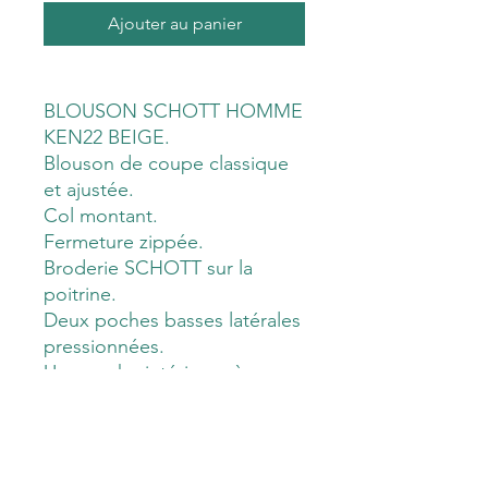
Ajouter au panier
BLOUSON SCHOTT HOMME
KEN22 BEIGE.
Blouson de coupe classique
et ajustée.
Col montant.
Fermeture zippée.
Broderie SCHOTT sur la
poitrine.
Deux poches basses latérales
pressionnées.
Une poche intérieure à
fermeture boutonnée.
Finition poignée et bas du
blouson en bord côte.
Composition : 65% Polyester,