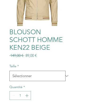
BLOUSON
SCHOTT HOMME
KEN22 BEIGE
Prix
Prix
 149,00 € 
89,00 €
original
promotionnel
Taille
*
Quantité
*