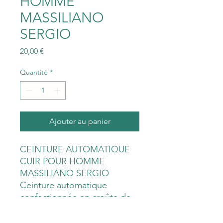
HOMME
MASSILIANO
SERGIO
Prix
20,00 €
Quantité
*
Ajouter au panier
CEINTURE AUTOMATIQUE
CUIR POUR HOMME
MASSILIANO SERGIO
Ceinture automatique
confectionnée en croûte de
cuir de vachette de bonne
qualité MASSILIANO