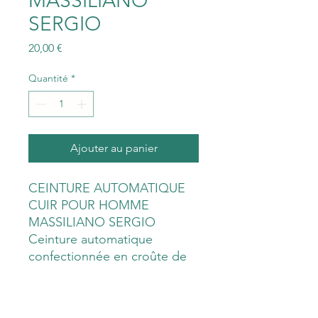
MASSILIANO
SERGIO
Prix
20,00 €
Quantité
*
Ajouter au panier
CEINTURE AUTOMATIQUE
CUIR POUR HOMME
MASSILIANO SERGIO
Ceinture automatique
confectionnée en croûte de
cuir de vachette de bonne
qualité MASSILIANO
SERGIO. Couleur cuir : Noir.