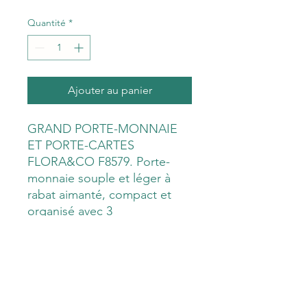
Quantité
*
Ajouter au panier
GRAND PORTE-MONNAIE
ET PORTE-CARTES
FLORA&CO F8579. Porte-
monnaie souple et léger à
rabat aimanté, compact et
organisé avec 3
compartiments à soufflet : 1
compartiment pour ranger
vos cartes,
1 compartiment zippé pour la
monnaie et 1 petit