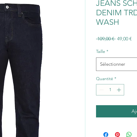
JEANS SC
DENIM TRD
WASH
Prix
Pr
 109,00 € 
49,00 €
original
pr
Taille
*
Sélectionner
Quantité
*
Aj