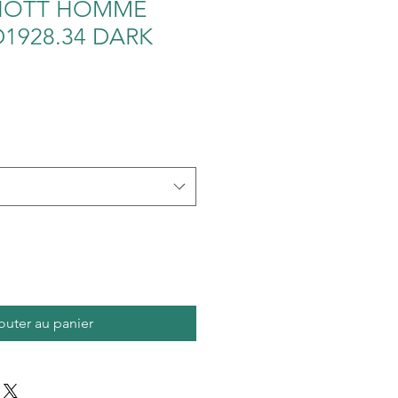
HOTT HOMME
1928.34 DARK
ix
omotionnel
outer au panier