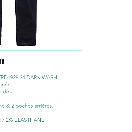
D1928.34 DARK WASH.
nnée.
u dos.
he & 2 poches arrières.
N / 2% ELASTHANE