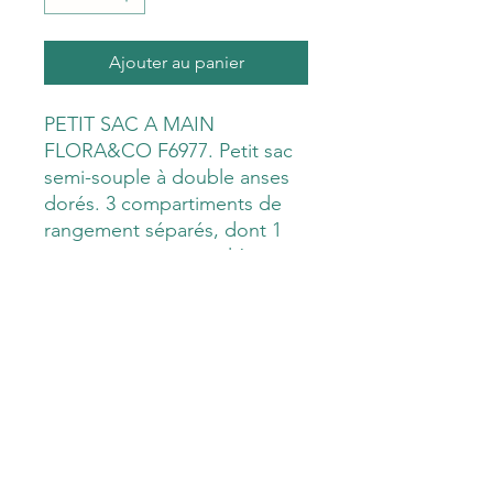
Ajouter au panier
PETIT SAC A MAIN
FLORA&CO F6977. Petit sac
semi-souple à double anses
dorés. 3 compartiments de
rangement séparés, dont 1
compartiment central à
fermeture zippée. Les 2
autres compartiments sont
fermés par un bouton
aimanté. Vendu avec une
bandoulière longue réglable.
Dimensions : H20*L26*P13
Matière synthétique de très
bonne qualité lessivable. Très