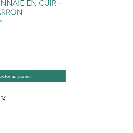
NAIE EN CUIR -
MARRON
ON
outer au panier