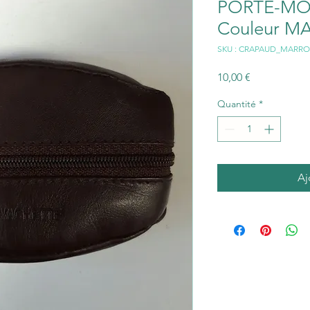
PORTE-MON
Couleur 
SKU : CRAPAUD_MARR
Prix
10,00 €
Quantité
*
Aj