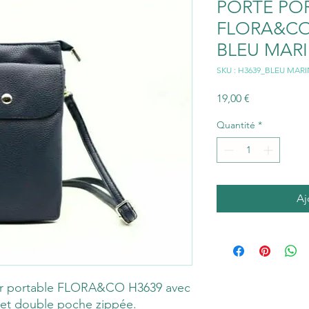
PORTE PO
FLORA&CO 
BLEU MAR
SKU : H3639_BLEU MAR
Prix
19,00 €
Quantité
*
Aj
ur portable FLORA&CO H3639 avec
t et double poche zippée.