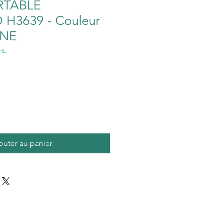
RTABLE
H3639 - Couleur
INE
INE
outer au panier