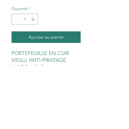
Quantité
*
Ajouter au panier
PORTEFEUILLE EN CUIR
VIEILLI ANTI-PIRATAGE
MOTIF AIGLE.
Fermeture par rabat
pressionné.
Système de protection de
carte bancaire RFID intégré
dans le cuir.
Nombreux rangements :
porte-monnaie, rangement
carte d'identité, permis de