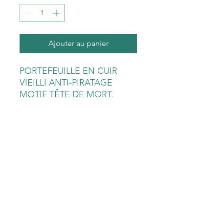
Ajouter au panier
PORTEFEUILLE EN CUIR
VIEILLI ANTI-PIRATAGE
MOTIF TÊTE DE MORT.
Fermeture par rabat
pressionné.
Système de protection de
carte bancaire RFID intégré
dans le cuir.
Nombreux rangements :
porte-monnaie, rangement
carte d'identité, permis de
conduire et porte-cartes