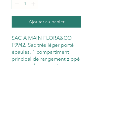
Ajouter au panier
SAC A MAIN FLORA&CO
F9942. Sac très léger porté
épaules. 1 compartiment
principal de rangement zippé
avec nombreux petits
rangements intérieurs.
2 compartiments
périphériques fermés par des
boutons aimantés.
Dimensions : L32xH15xP9 cm.
Matière synthétique de très
bonne qualité lessivable.
Très bonne tenue de la
couleur.