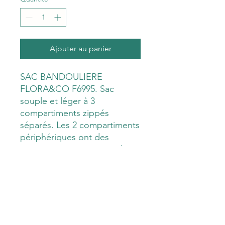
Ajouter au panier
SAC BANDOULIERE
FLORA&CO F6995. Sac
souple et léger à 3
compartiments zippés
séparés. Les 2 compartiments
périphériques ont des
rangements intérieurs et les
poches intermédiaires sont
fermées par un bouton
aimanté.
Bandoulière réglable et
amovible.
Dimensions : H15 x L24 x 8