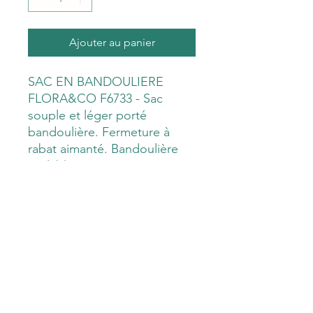
Ajouter au panier
SAC EN BANDOULIERE
FLORA&CO F6733 - Sac
souple et léger porté
bandoulière. Fermeture à
rabat aimanté. Bandoulière
réglable sur mesure. 1
compartiment principal de
rangement et de nombreux
petits rangements intérieurs.
Petite poche zippée sur le
devant.
Poche zippée à l'arrière.
Matière synthétique de très
bonne qualité lessivable. Très