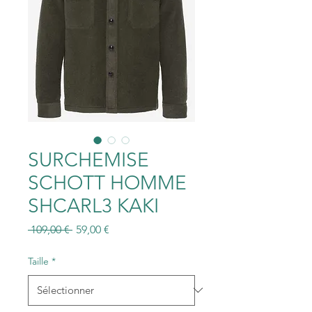
SURCHEMISE
SCHOTT HOMME
SHCARL3 KAKI
Prix
Prix
 109,00 € 
59,00 €
original
promotionnel
Taille
*