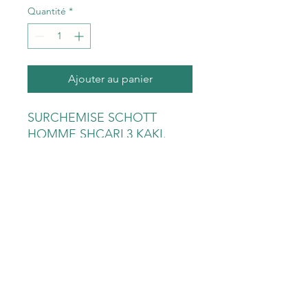
Quantité
*
Ajouter au panier
SURCHEMISE SCHOTT
HOMME SHCARL3 KAKI.
Surchemise coupe droite en
mélangé laine.
Fermeture boutonnée.
2 poches poitrine.
Bas de manches boutonnés.
Matière : 44% Acrylique/24%
Polyester/18% Laine/14%
Coton.
Lavage machine 30 degrés.