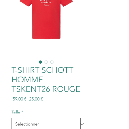
T-SHIRT SCHOTT
HOMME
TSKENT26 ROUGE
Prix
Prix
 59,00 € 
25,00 €
original
promotionnel
Taille
*